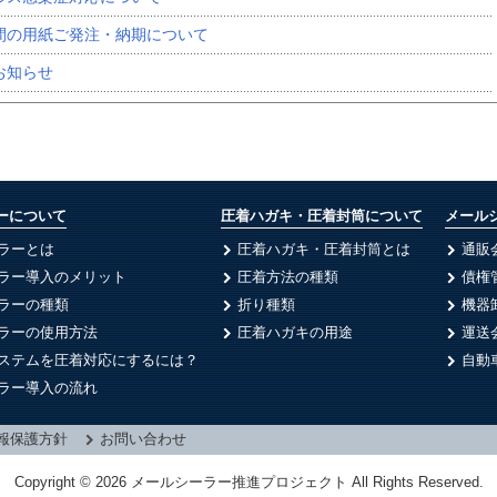
間の用紙ご発注・納期について
お知らせ
ーについて
圧着ハガキ・圧着封筒について
メール
ラーとは
圧着ハガキ・圧着封筒とは
通販
ラー導入のメリット
圧着方法の種類
債権
ラーの種類
折り種類
機器
ラーの使用方法
圧着ハガキの用途
運送
ステムを圧着対応にするには？
自動
ラー導入の流れ
報保護方針
お問い合わせ
Copyright © 2026 メールシーラー推進プロジェクト All Rights Reserved.